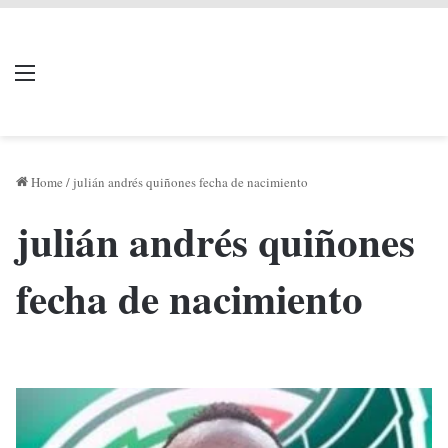
LIVERPOOL DONE
Menu
Se
DEAL
Home
/
julián andrés quiñones fecha de nacimiento
julián andrés quiñones
fecha de nacimiento